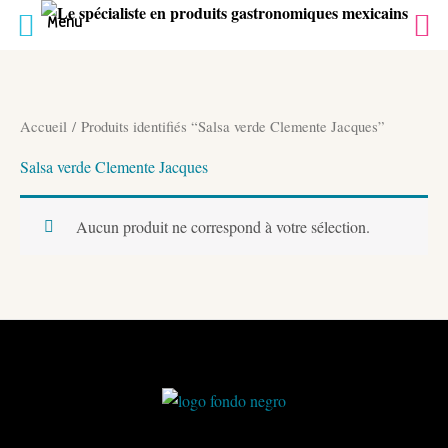
Menu
Aller
au
contenu
Accueil
/ Produits identifiés “Salsa verde Clemente Jacques”
Salsa verde Clemente Jacques
Aucun produit ne correspond à votre sélection.