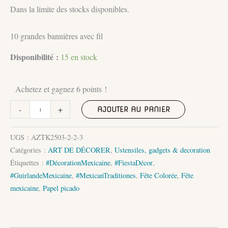
Dans la limite des stocks disponibles.
10 grandes bannières avec fil
Disponibilité :
15 en stock
Achetez et gagnez 6 points !
quantité
-
+
AJOUTER AU PANIER
de
Guirlande
UGS :
AZTK2503-2-2-3
mexicaine
Catégories :
ART DE DÉCORER
,
Ustensiles, gadgets & decoration
Papel
Étiquettes :
#DécorationMexicaine
,
#FiestaDécor
,
Picado
#GuirlandeMexicaine
,
#MexicanTraditiones
,
Fête Colorée
,
Fête
en
mexicaine
,
Papel picado
Plastique
"Charra"
(copia)