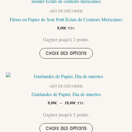
Les
options
ART DE DÉCORER
peuvent
Fleurs en Papier de Soie Petit Éclats de Couleurs Mexicaines
être
8,00
€
TTC
choisies
Gagnez jusqu'à 2 points.
sur
la
Ce
CHOIX DES OPTIONS
page
produit
du
a
produit
plusieurs
variations.
Les
ART DE DÉCORER
options
Guirlandes de Papier, Dia de muertos
peuvent
Plage
8,00
€
–
18,00
€
TTC
de
être
prix :
Gagnez jusqu'à 5 points.
choisies
8,00€
sur
à
Ce
18,00€
CHOIX DES OPTIONS
la
produit