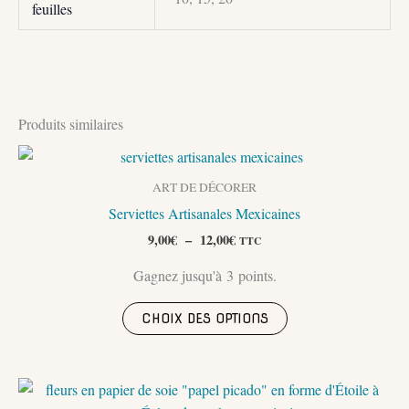
feuilles
Produits similaires
ART DE DÉCORER
Serviettes Artisanales Mexicaines
Plage
9,00
€
–
12,00
€
TTC
de
prix :
Gagnez jusqu'à 3 points.
9,00€
à
Ce
12,00€
CHOIX DES OPTIONS
produit
a
plusieurs
variations.