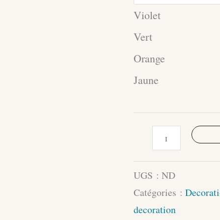
Violet
Vert
Orange
Jaune
quantité
de
Nappes
UGS :
ND
Individuelles
Catégories :
Decorati
Artisanales
decoration
Mexicaines