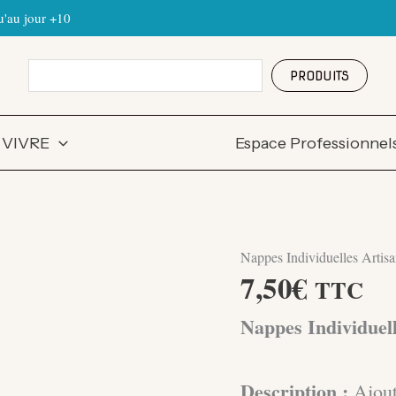
'au jour +10
Rechercher
PRODUITS
 VIVRE
Espace Professionnel
Nappes Individuelles Artis
7,50
€
TTC
Nappes Individuel
Description :
Ajout