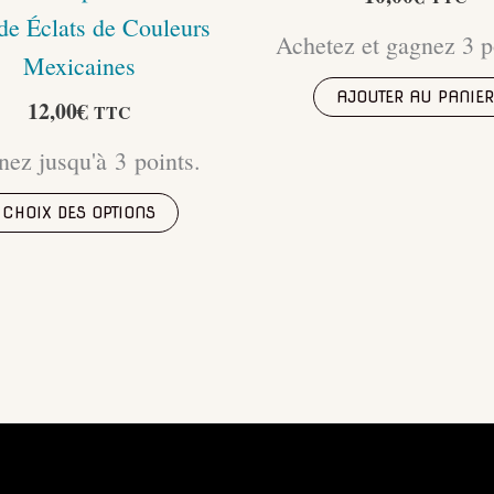
de Éclats de Couleurs
Achetez et gagnez 3 p
Mexicaines
AJOUTER AU PANIER
12,00
€
TTC
ez jusqu'à 3 points.
Ce
CHOIX DES OPTIONS
produit
a
plusieurs
variations.
Les
options
peuvent