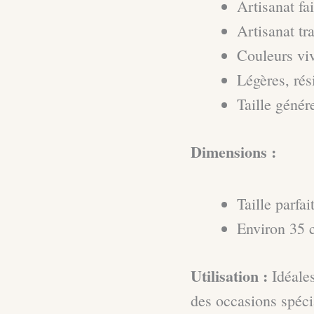
Artisanat fa
Artisanat tr
Couleurs viv
Légères, rési
Taille génér
Dimensions :
Taille parfai
Environ 35 
Utilisation :
Idéales
des occasions spéci