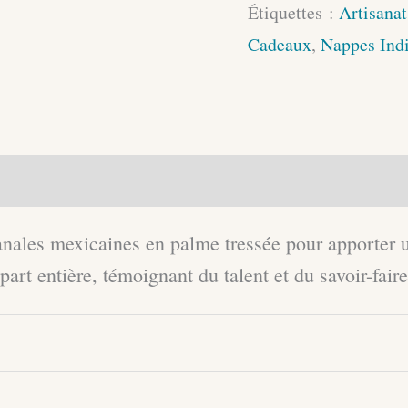
Étiquettes :
Artisana
Ronds
Cadeaux
,
Nappes Indi
aires
anales mexicaines en palme tressée pour apporter 
art entière, témoignant du talent et du savoir-fair