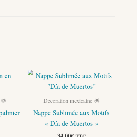
 🪅
Decoration mexicaine 🪅
 palmier
Nappe Sublimée aux Motifs
« Día de Muertos »
34,00
€
TTC