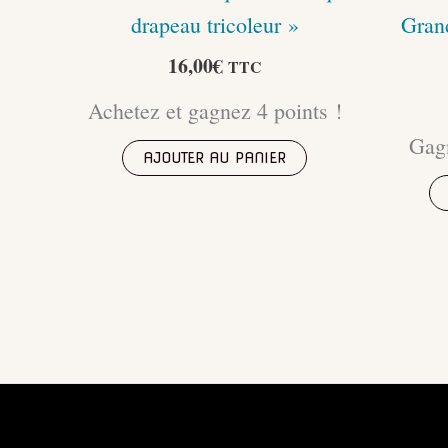
drapeau tricoleur »
Gran
16,00
€
TTC
Achetez et gagnez 4 points !
Gagn
AJOUTER AU PANIER