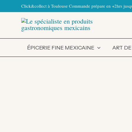
Aller
Click&collect à Toulouse Commande prépare en +2hrs jusqu
au
contenu
ÉPICERIE FINE MEXICAINE
ART DE