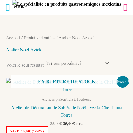
Menu
Aller
au
contenu
Accueil
/ Produits identifiés “Atelier Noel Aztek”
Atelier Noel Aztek
Voici le seul résultat
EN RUPTURE DE STOCK
Promo !
Ateliers présentiels à Toulouse
Atelier de Décoration de Sablés de Noël avec la Chef Iliana
Torres
Le
Le
35,00
€
25,00
€
TTC
prix
prix
SAVE:
10,00
€
(28.6%)