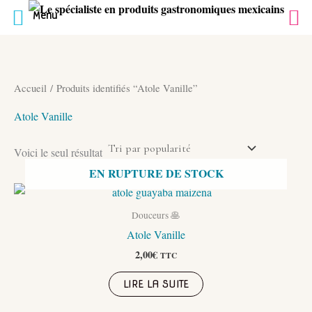
Menu
Aller
au
contenu
Accueil
/ Produits identifiés “Atole Vanille”
Atole Vanille
Voici le seul résultat
EN RUPTURE DE STOCK
Douceurs 🥞
Atole Vanille
2,00
€
TTC
LIRE LA SUITE