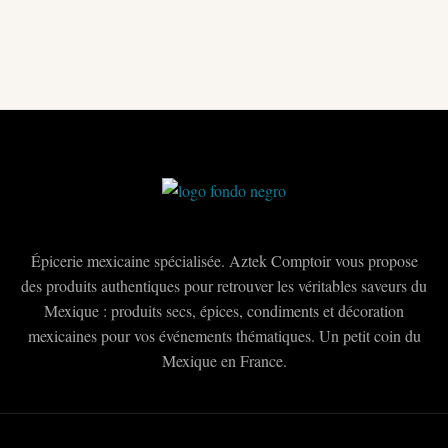
a
plusieurs
variations.
Les
options
peuvent
être
choisies
sur
la
Épicerie mexicaine spécialisée. Aztek Comptoir vous propose
page
des produits authentiques pour retrouver les véritables saveurs du
du
Mexique : produits secs, épices, condiments et décoration
produit
mexicaines pour vos événements thématiques. Un petit coin du
Mexique en France.