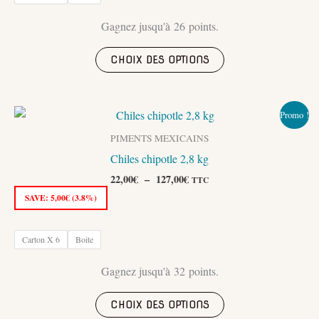
la
page
Gagnez jusqu'à 26 points.
du
Ce
produit
CHOIX DES OPTIONS
produit
a
plusieurs
Promo !
variations.
Les
PIMENTS MEXICAINS
options
Chiles chipotle 2,8 kg
peuvent
Plage
22,00
€
–
127,00
€
TTC
de
être
SAVE:
5,00
€
(3.8%)
prix :
choisies
22,00€
sur
à
Carton X 6
Boite
127,00€
la
page
Gagnez jusqu'à 32 points.
du
Ce
produit
CHOIX DES OPTIONS
produit