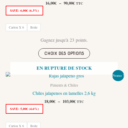
Plage
16,00
€
–
90,00
€
TTC
de
SAVE:
6,00
€
(6.3%)
prix :
16,00€
à
Carton X 6
Boite
90,00€
Gagnez jusqu'à 23 points.
Ce
CHOIX DES OPTIONS
produit
a
EN RUPTURE DE STOCK
plusieurs
Promo !
variations.
Les
Piments & Chiles
options
Chiles jalapenos en lamelles 2,6 kg
peuvent
Plage
18,00
€
–
103,00
€
TTC
de
être
SAVE:
5,00
€
(4.6%)
prix :
choisies
18,00€
sur
à
Carton X 6
Boite
103,00€