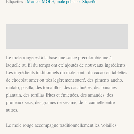
Étiquettes :
Mexico
,
MOLE
,
mole poblano
,
Xiqueño
pâte
Gourmet
Description
Informations complémentaires
Le mole rouge est à la base une sauce précolombienne à
laquelle au fil du temps ont eté ajoutés de nouveaux ingrédients.
Les ingrédients traditionnels du mole sont : du cacao ou tablettes
de chocolat amer ou très légèrement sucré, des piments ancho,
mulato, pasilla, des tomatillos, des cacahuètes, des bananes
plantain, des tortillas frites et émiettées, des amandes, des
pruneaux secs, des graines de sésame, de la cannelle entre
autres.
Le mole rouge accompagne traditionnellement les volailles.