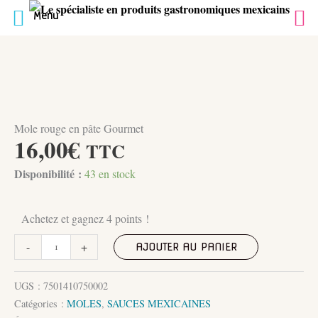
Menu
Aller
au
contenu
Mole rouge en pâte Gourmet
16,00
€
TTC
Disponibilité :
43 en stock
Achetez et gagnez 4 points !
quantité
-
+
AJOUTER AU PANIER
de
Mole
UGS :
7501410750002
rouge
Catégories :
MOLES
,
SAUCES MEXICAINES
en