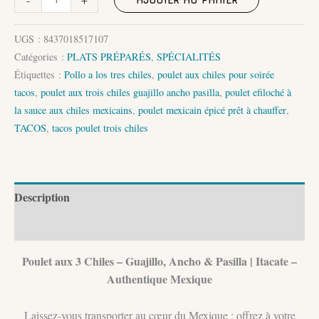
de
Poulet
UGS :
8437018517107
aux
Catégories :
PLATS PRÉPARÉS
,
SPÉCIALITÉS
3
Étiquettes :
Pollo a los tres chiles
,
poulet aux chiles pour soirée
Chiles;
tacos
,
poulet aux trois chiles guajillo ancho pasilla
,
poulet efiloché à
Guajillo,
la sauce aux chiles mexicains
,
poulet mexicain épicé prêt à chauffer
,
Ancho
TACOS
,
tacos poulet trois chiles
&
Pasilla
Description
Informations complémentaires
Poulet aux 3 Chiles – Guajillo, Ancho & Pasilla | Itacate –
Authentique Mexique
Laissez-vous transporter au cœur du Mexique : offrez à votre