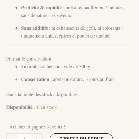
Praticité & rapidité
: prêt à réchauffer en 2 minutes,
sans dénaturer les saveurs.
Sans additifs
: ni exhausteurs de goût, ni colorants ;
uniquement chiles, épices et poulet de qualité.
Format & conservation
Format
: sachet sous vide de 300 g
Conservation
: après ouverture, 3 jours au frais
Dans la limite des stocks disponibles.
Disponibilité :
6 en stock
Achetez et gagnez 3 points !
quantité
-
+
AJOUTER AU PANIER