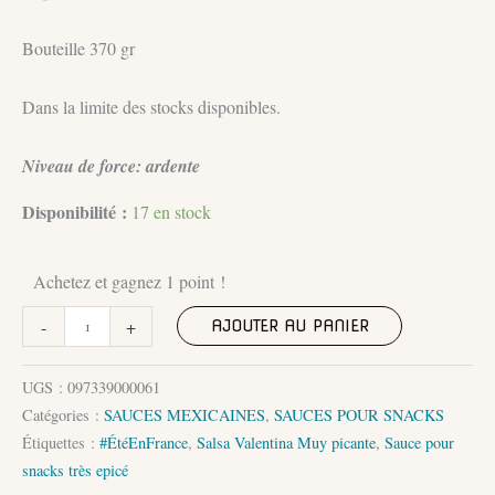
Bouteille 370 gr
Dans la limite des stocks disponibles.
Niveau de force: ardente
Disponibilité :
17 en stock
Achetez et gagnez 1 point !
quantité
-
+
AJOUTER AU PANIER
de
Sauce
UGS :
097339000061
Valentina
Catégories :
SAUCES MEXICAINES
,
SAUCES POUR SNACKS
Très
Étiquettes :
#ÉtéEnFrance
,
Salsa Valentina Muy picante
,
Sauce pour
relevé
snacks très epicé