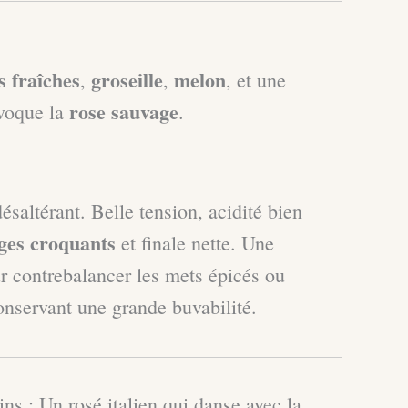
s fraîches
groseille
melon
,
,
, et une
rose sauvage
évoque la
.
désaltérant. Belle tension, acidité bien
uges croquants
et finale nette. Une
ur contrebalancer les mets épicés ou
onservant une grande buvabilité.
ns : Un rosé italien qui danse avec la