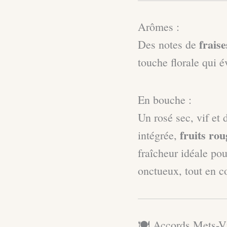
Arômes :
fraise
Des notes de
touche florale qui 
En bouche :
Un rosé sec, vif et 
fruits ro
intégrée,
fraîcheur idéale po
onctueux, tout en c
🍽️ Accords Mets-Vi