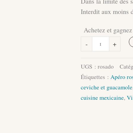
Dans la limite des 
Interdit aux moins 
Achetez et gagnez 
quantité
-
+
de
Le
UGS :
rosado
Catég
Rosato
Étiquettes :
Apéro ro
di
ceviche et guacamole
Dolcetto
cuisine mexicaine
,
Vi
de
l’Azienda
Cascina