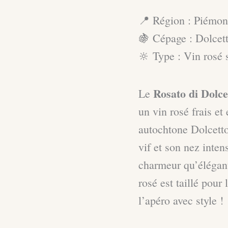
📍 Région : Piémont
🍇 Cépage : Dolcet
🔆 Type : Vin rosé 
Rosato di Dolce
Le
un vin rosé frais et 
autochtone Dolcett
vif et son nez inte
charmeur qu’élégant
rosé est taillé pour
l’apéro avec style !