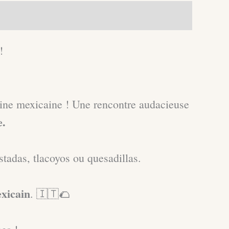
!
sine mexicaine ! Une rencontre audacieuse
e.
stadas, tlacoyos ou quesadillas.
xicain
. 🇮🇹🌮