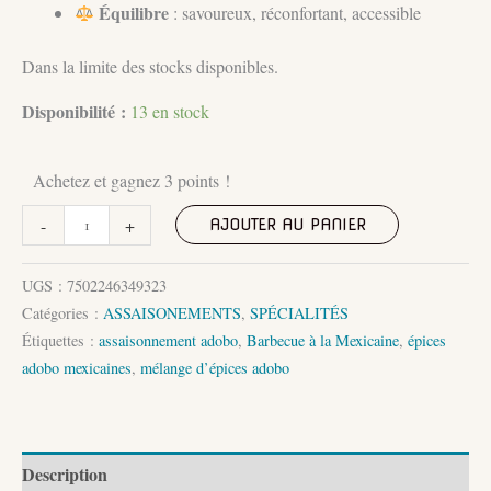
Équilibre
: savoureux, réconfortant, accessible
Dans la limite des stocks disponibles.
Disponibilité :
13 en stock
Achetez et gagnez 3 points !
quantité
-
+
AJOUTER AU PANIER
de
Assaisonnement
UGS :
7502246349323
mexicain
Catégories :
ASSAISONEMENTS
,
SPÉCIALITÉS
Adobo
Étiquettes :
assaisonnement adobo
,
Barbecue à la Mexicaine
,
épices
–
adobo mexicaines
,
mélange d’épices adobo
Sazón
Natural
142
g
Description